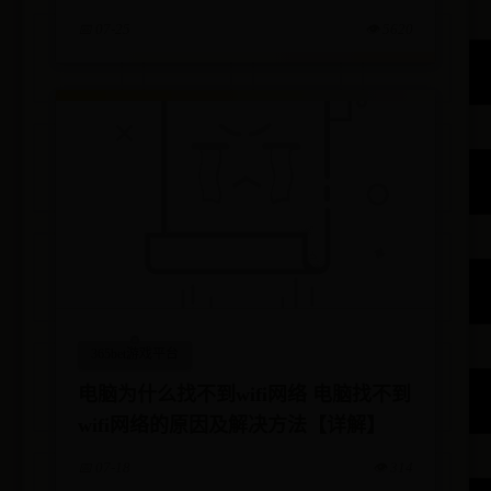
📅 07-25
👁️ 5620
365bet游戏平台
电脑为什么找不到wifi网络 电脑找不到
wifi网络的原因及解决方法【详解】
📅 07-18
👁️ 314