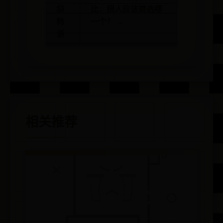
袋
比，猎人应该首选哪
韩
一个？ →
语
相关推荐