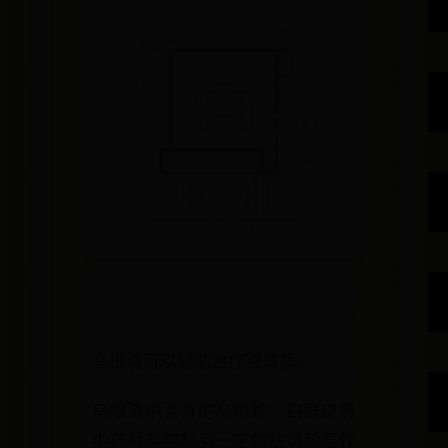
乌根清可以辅助治疗银屑病。
乌根清中含有的乌梢蛇、白鲜皮等
中药材能够起到一定的祛风除湿作