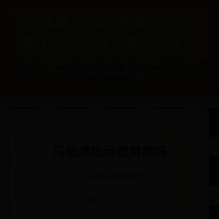
Bet体育365怎么提款-365bet
游戏平台-365bet网址主页
首页
Bet体育365怎么提款
365bet游戏平台
365bet网址主页
乌根清能治银屑病吗
📁
365bet网址主页
📅 2025-08-14 17:49:07
✍️ admin
👁️ 2495
👍 23