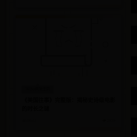
365bet网址主页
《美国往事》完整版：揭秘史诗级电影
的时长之谜
📅 08-12
👁️ 2839