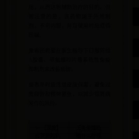
用，从而达到辅助治疗的目的。但
需注意的是，该药物属于外用制
剂，不可内服，并且使用时应遵循
医嘱。
患者还需要在医生指导下口服阿维
A胶囊、甲氨蝶呤片等系统性免疫
抑制剂来改善病情。
患者平时应注意皮肤保湿，避免过
度疲劳和精神紧张，以减少银屑病
发作的风险。
← 【深度】
王者荣耀杨
比亚迪的轨
戬什么时候