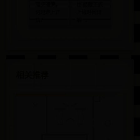
道交通梦，
出 杨戬正式
何时走上正
上线时间详
轨？
解 →
相关推荐